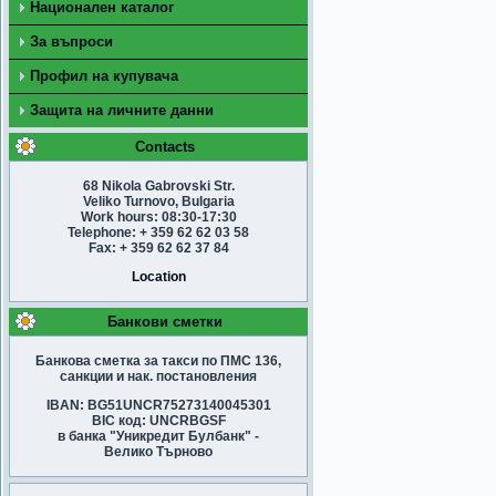
Национален каталог
За въпроси
Профил на купувача
Защита на личните данни
Contacts
68 Nikola Gabrovski Str.
Veliko Turnovo, Bulgaria
Work hours: 08:30-17:30
Telephone: + 359 62 62 03 58
Fax: + 359 62 62 37 84
Location
Банкови сметки
Банкова сметка за такси по ПМС 136,
санкции и нак. постановления
IBAN: BG51UNCR75273140045301
BIC код: UNCRBGSF
в банка "Уникредит Булбанк" -
Велико Търново