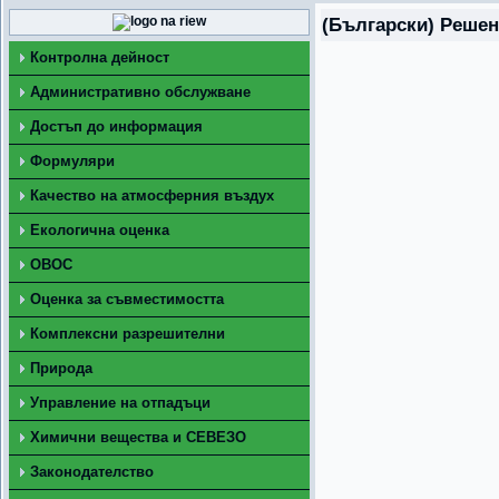
(Български) Решен
Контролна дейност
Административно обслужване
Достъп до информация
Формуляри
Качество на атмосферния въздух
Екологична оценка
ОВОС
Оценка за съвместимостта
Комплексни разрешителни
Природа
Управление на отпадъци
Химични вещества и СЕВЕЗО
Законодателство