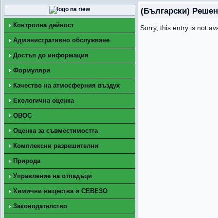
(Български) Решен
Контролна дейност
Sorry, this entry is not av
Административно обслужване
Достъп до информация
Формуляри
Качество на атмосферния въздух
Екологична оценка
ОВОС
Оценка за съвместимостта
Комплексни разрешителни
Природа
Управление на отпадъци
Химични вещества и СЕВЕЗО
Законодателство