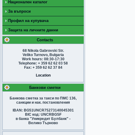
Национален каталог
За въпроси
Профил на купувача
Защита на личните данни
Contacts
68 Nikola Gabrovski Str.
Veliko Turnovo, Bulgaria
Work hours: 08:30-17:30
Telephone: + 359 62 62 03 58
Fax: + 359 62 62 37 84
Location
Банкови сметки
Банкова сметка за такси по ПМС 136,
санкции и нак. постановления
IBAN: BG51UNCR75273140045301
BIC код: UNCRBGSF
в банка "Уникредит Булбанк" -
Велико Търново