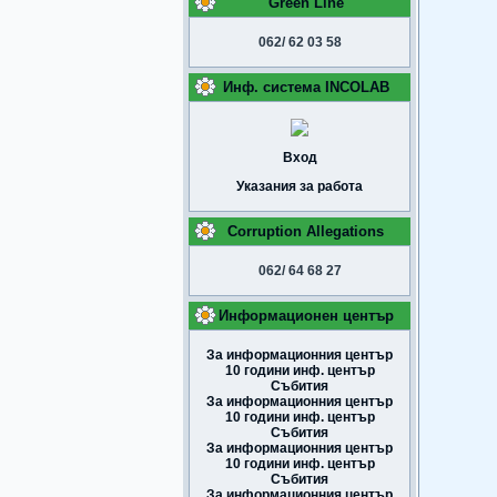
Green Line
062/ 62 03 58
Инф. система INCOLAB
Вход
Указания за работа
Corruption Allegations
062/ 64 68 27
Информационен център
За информационния център
10 години инф. център
Събития
За информационния център
10 години инф. център
Събития
За информационния център
10 години инф. център
Събития
За информационния център