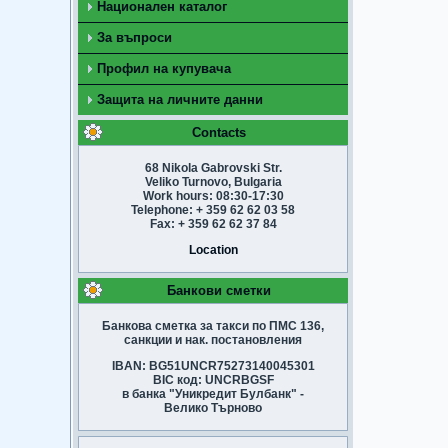
Национален каталог
За въпроси
Профил на купувача
Защита на личните данни
Contacts
68 Nikola Gabrovski Str.
Veliko Turnovo, Bulgaria
Work hours: 08:30-17:30
Telephone: + 359 62 62 03 58
Fax: + 359 62 62 37 84
Location
Банкови сметки
Банкова сметка за такси по ПМС 136,
санкции и нак. постановления
IBAN: BG51UNCR75273140045301
BIC код: UNCRBGSF
в банка "Уникредит Булбанк" -
Велико Търново