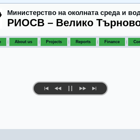
Министерство на околната среда и во
РИОСВ – Велико Търнов
e
About us
Projects
Reports
Finance
Con