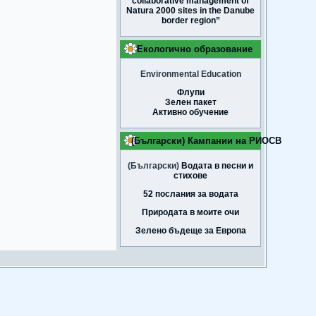
collaborative management of
Natura 2000 sites in the Danube
border region”
Екологично образование
Environmental Education
Флупи
Зелен пакет
Активно обучение
(Български) Кампании на РИОСВ
(Български)
Водата в песни и
стихове
52 послания за водата
Природата в моите очи
Зелено бъдеще за Европа