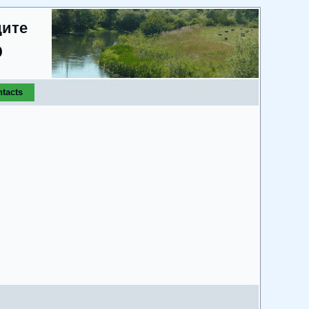
дите
о
tacts