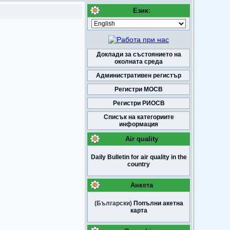
Език:
Доклади за състоянието на
околната среда
Административен регистър
Регистри МОСВ
Регистри РИОСВ
Списък на категориите
информация
Air quality
Daily Bulletin for air quality in the
country
Анкета
(Български)
Попълни акетна
карта