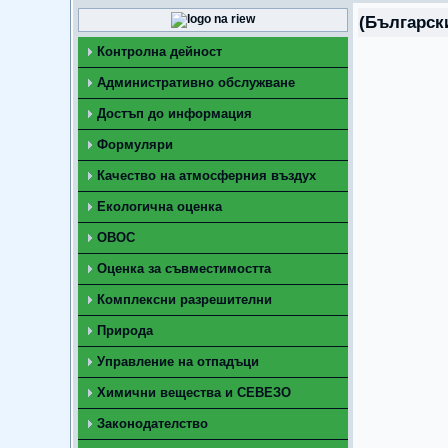
(Българск
Контролна дейност
Административно обслужване
Достъп до информация
Формуляри
Качество на атмосферния въздух
Екологична оценка
ОВОС
Оценка за съвместимостта
Комплексни разрешителни
Природа
Управление на отпадъци
Химични вещества и СЕВЕЗО
Законодателство