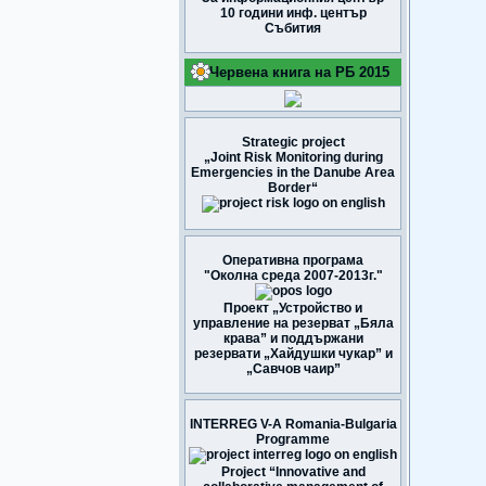
10 години инф. център
Събития
Червена книга на РБ 2015
Strategic project
„Joint Risk Monitoring during
Emergencies in the Danube Area
Border“
Оперативна програма
"Околна среда 2007-2013г."
Проект „Устройство и
управление на резерват „Бяла
крава” и поддържани
резервати „Хайдушки чукар” и
„Савчов чаир”
INTERREG V-A Romania-Bulgaria
Programme
Project “Innovative and