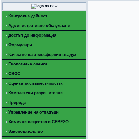
Контролна дейност
Административно обслужване
Достъп до информация
Формуляри
Качество на атмосферния въздух
Екологична оценка
ОВОС
Оценка за съвместимостта
Комплексни разрешителни
Природа
Управление на отпадъци
Химични вещества и СЕВЕЗО
Законодателство