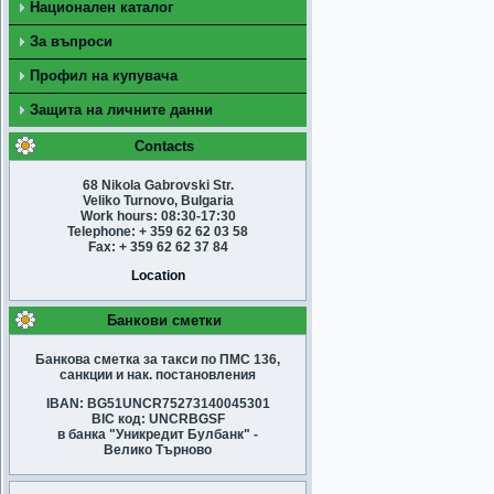
Национален каталог
За въпроси
Профил на купувача
Защита на личните данни
Contacts
68 Nikola Gabrovski Str.
Veliko Turnovo, Bulgaria
Work hours: 08:30-17:30
Telephone: + 359 62 62 03 58
Fax: + 359 62 62 37 84
Location
Банкови сметки
Банкова сметка за такси по ПМС 136,
санкции и нак. постановления
IBAN: BG51UNCR75273140045301
BIC код: UNCRBGSF
в банка "Уникредит Булбанк" -
Велико Търново