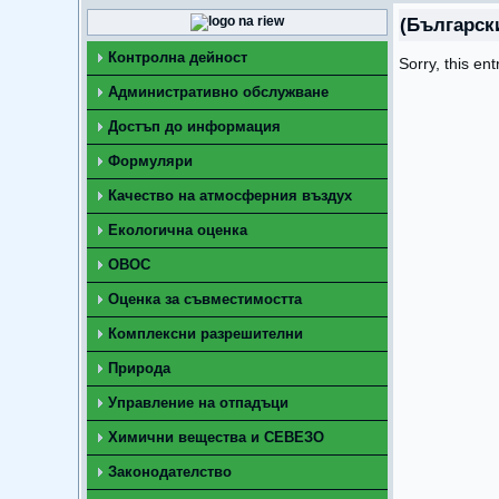
(Българск
Контролна дейност
Sorry, this ent
Административно обслужване
Достъп до информация
Формуляри
Качество на атмосферния въздух
Екологична оценка
ОВОС
Оценка за съвместимостта
Комплексни разрешителни
Природа
Управление на отпадъци
Химични вещества и СЕВЕЗО
Законодателство