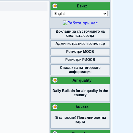
Език:
Доклади за състоянието на
околната среда
Административен регистър
Регистри МОСВ
Регистри РИОСВ
Списък на категориите
информация
Air quality
Daily Bulletin for air quality in the
country
Анкета
(Български)
Попълни акетна
карта