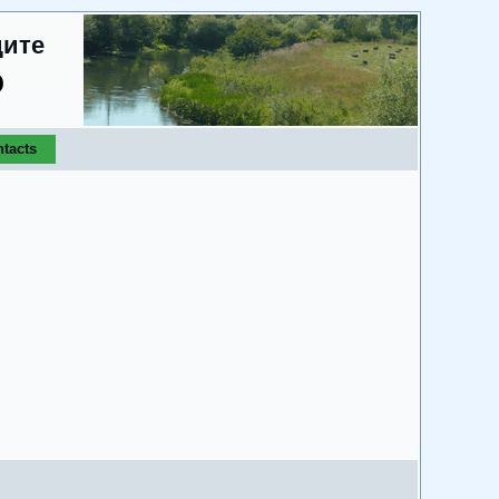
дите
о
tacts