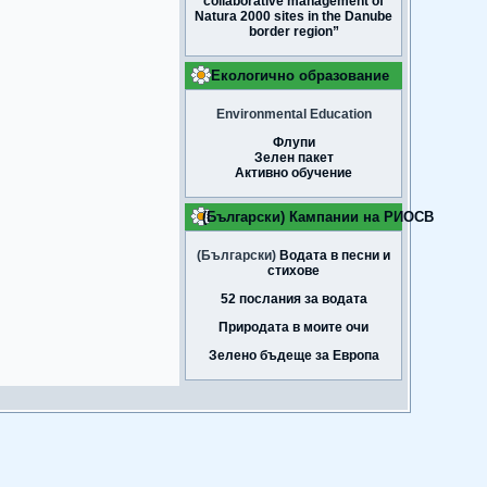
collaborative management of
Natura 2000 sites in the Danube
border region”
Екологично образование
Environmental Education
Флупи
Зелен пакет
Активно обучение
(Български) Кампании на РИОСВ
(Български)
Водата в песни и
стихове
52 послания за водата
Природата в моите очи
Зелено бъдеще за Европа