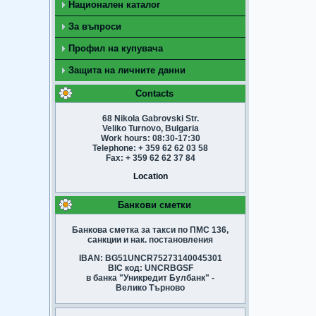
Национален каталог
За въпроси
Профил на купувача
Защита на личните данни
Contacts
68 Nikola Gabrovski Str.
Veliko Turnovo, Bulgaria
Work hours: 08:30-17:30
Telephone: + 359 62 62 03 58
Fax: + 359 62 62 37 84
Location
Банкови сметки
Банкова сметка за такси по ПМС 136,
санкции и нак. постановления
IBAN: BG51UNCR75273140045301
BIC код: UNCRBGSF
в банка "Уникредит Булбанк" -
Велико Търново