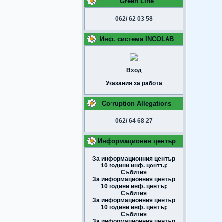
Green Line
062/ 62 03 58
Инф. система INCOLAB
Вход
Указания за работа
Corruption Allegations
062/ 64 68 27
Информационен център
За информационния център
10 години инф. център
Събития
За информационния център
10 години инф. център
Събития
За информационния център
10 години инф. център
Събития
За информационния център