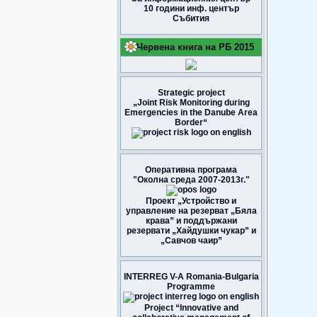
10 години инф. център
Събития
Червена книга на РБ 2015
Strategic project
„Joint Risk Monitoring during
Emergencies in the Danube Area
Border“
Оперативна програма
"Околна среда 2007-2013г."
Проект „Устройство и
управление на резерват „Бяла
крава” и поддържани
резервати „Хайдушки чукар” и
„Савчов чаир”
INTERREG V-A Romania-Bulgaria
Programme
Project “Innovative and