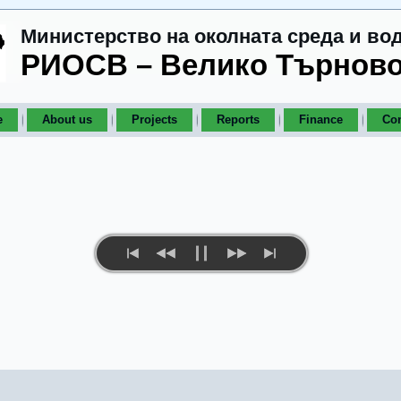
Министерство на околната среда и во
РИОСВ – Велико Търнов
e
About us
Projects
Reports
Finance
Con