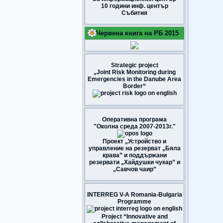
10 години инф. център
Събития
Червена книга на РБ 2015
Strategic project
„Joint Risk Monitoring during
Emergencies in the Danube Area
Border“
Оперативна програма
"Околна среда 2007-2013г."
Проект „Устройство и
управление на резерват „Бяла
крава” и поддържани
резервати „Хайдушки чукар” и
„Савчов чаир”
INTERREG V-A Romania-Bulgaria
Programme
Project “Innovative and