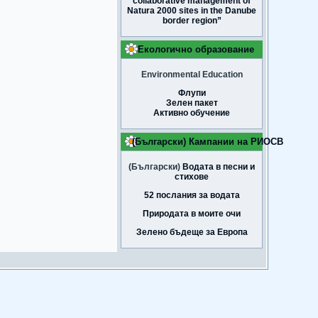
collaborative management of
Natura 2000 sites in the Danube
border region”
Екологично образование
Environmental Education
Флупи
Зелен пакет
Активно обучение
(Български) Кампании на РИОСВ
(Български)
Водата в песни и
стихове
52 послания за водата
Природата в моите очи
Зелено бъдеще за Европа