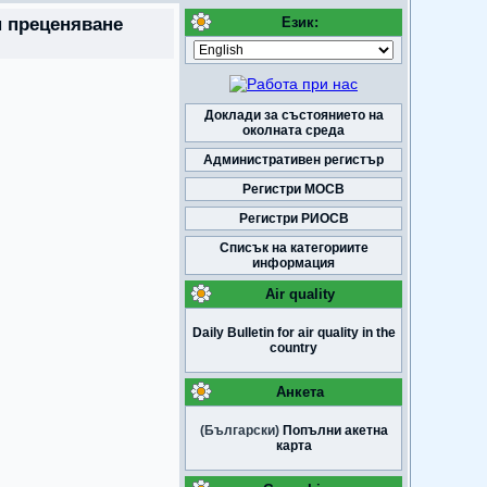
п преценяване
Език:
Доклади за състоянието на
околната среда
Административен регистър
Регистри МОСВ
Регистри РИОСВ
Списък на категориите
информация
Air quality
Daily Bulletin for air quality in the
country
Анкета
(Български)
Попълни акетна
карта