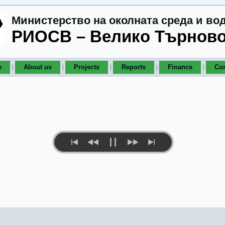
Министерство на околната среда и во
РИОСВ – Велико Търнов
e
About us
Projects
Reports
Finance
Con