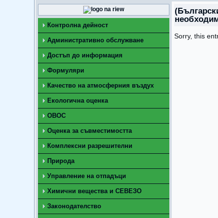
(Българск
необходим
Контролна дейност
Sorry, this ent
Административно обслужване
Достъп до информация
Формуляри
Качество на атмосферния въздух
Екологична оценка
ОВОС
Оценка за съвместимостта
Комплексни разрешителни
Природа
Управление на отпадъци
Химични вещества и СЕВЕЗО
Законодателство