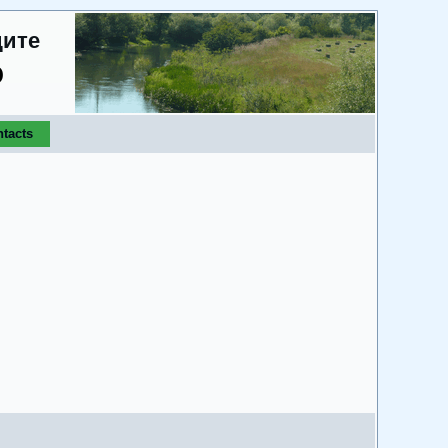
дите
о
tacts