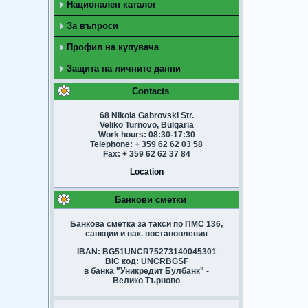
Национален каталог
За въпроси
Профил на купувача
Защита на личните данни
Contacts
68 Nikola Gabrovski Str.
Veliko Turnovo, Bulgaria
Work hours: 08:30-17:30
Telephone: + 359 62 62 03 58
Fax: + 359 62 62 37 84
Location
Банкови сметки
Банкова сметка за такси по ПМС 136,
санкции и нак. постановления
IBAN: BG51UNCR75273140045301
BIC код: UNCRBGSF
в банка "Уникредит Булбанк" -
Велико Търново