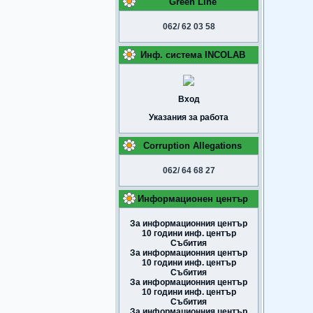
Green Line
062/ 62 03 58
Инф. система INCOLAB
Вход
Указания за работа
Corruption Allegations
062/ 64 68 27
Информационен център
За информационния център
10 години инф. център
Събития
За информационния център
10 години инф. център
Събития
За информационния център
10 години инф. център
Събития
За информационния център