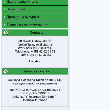
Национален каталог
За въпроси
Профил на купувача
Защита на личните данни
Contacts
68 Nikola Gabrovski Str.
Veliko Turnovo, Bulgaria
Work hours: 08:30-17:30
Telephone: + 359 62 62 03 58
Fax: + 359 62 62 37 84
Location
Банкови сметки
Банкова сметка за такси по ПМС 136,
санкции и нак. постановления
IBAN: BG51UNCR75273140045301
BIC код: UNCRBGSF
в банка "Уникредит Булбанк" -
Велико Търново