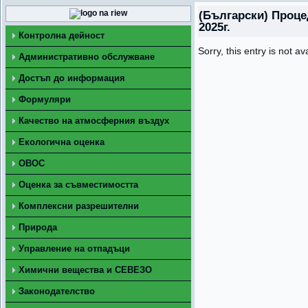
(Български) Процед
2025г.
Контролна дейност
Sorry, this entry is not av
Административно обслужване
Достъп до информация
Формуляри
Качество на атмосферния въздух
Екологична оценка
ОВОС
Оценка за съвместимостта
Комплексни разрешителни
Природа
Управление на отпадъци
Химични вещества и СЕВЕЗО
Законодателство