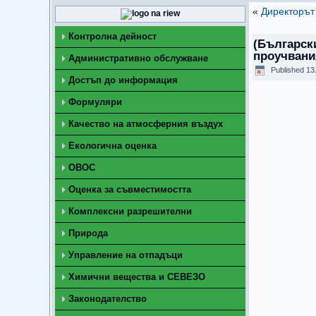
«
Директорът
Контролна дейност
(Българск
проучвани
Административно обслужване
Published
13
Достъп до информация
Формуляри
Качество на атмосферния въздух
Екологична оценка
ОВОС
Оценка за съвместимостта
Комплексни разрешителни
Природа
Управление на отпадъци
Химични вещества и СЕВЕЗО
Законодателство