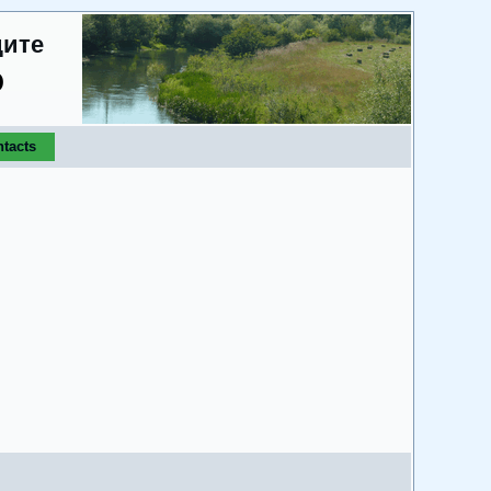
дите
о
tacts