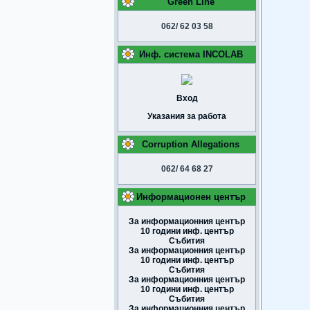
Green Line
062/ 62 03 58
Инф. система INCOLAB
Вход
Указания за работа
Corruption Allegations
062/ 64 68 27
Информационен център
За информационния център
10 години инф. център
Събития
За информационния център
10 години инф. център
Събития
За информационния център
10 години инф. център
Събития
За информационния център