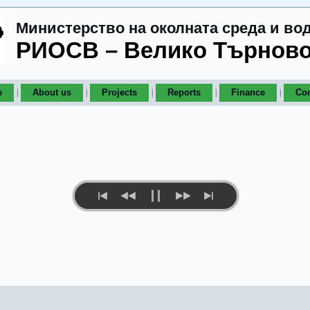
Министерство на околната среда и во
РИОСВ – Велико Търнов
e
About us
Projects
Reports
Finance
Con