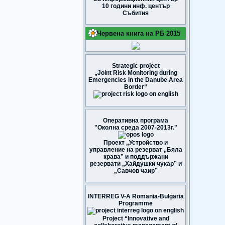
10 години инф. център
Събития
Червена книга на РБ 2015
Strategic project
„Joint Risk Monitoring during
Emergencies in the Danube Area
Border“
Оперативна програма
"Околна среда 2007-2013г."
Проект „Устройство и
управление на резерват „Бяла
крава” и поддържани
резервати „Хайдушки чукар” и
„Савчов чаир”
INTERREG V-A Romania-Bulgaria
Programme
Project “Innovative and