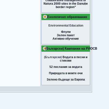
collaborative management of
Natura 2000 sites in the Danube
border region”
Екологично образование
Environmental Education
Флупи
Зелен пакет
Активно обучение
(Български) Кампании на РИОСВ
(Български)
Водата в песни и
стихове
52 послания за водата
Природата в моите очи
Зелено бъдеще за Европа