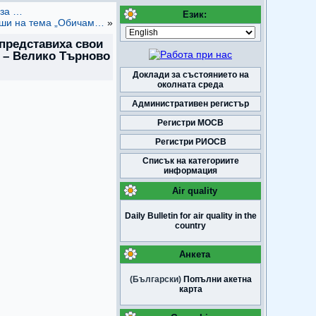
 за …
Език:
оши на тема „Обичам…
»
 представиха свои
 – Велико Търново
Доклади за състоянието на
околната среда
Административен регистър
Регистри МОСВ
Регистри РИОСВ
Списък на категориите
информация
Air quality
Daily Bulletin for air quality in the
country
Анкета
(Български)
Попълни акетна
карта