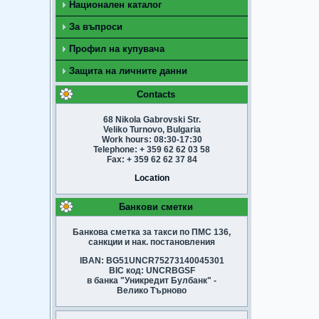
Национален каталог
За въпроси
Профил на купувача
Защита на личните данни
Contacts
68 Nikola Gabrovski Str.
Veliko Turnovo, Bulgaria
Work hours: 08:30-17:30
Telephone: + 359 62 62 03 58
Fax: + 359 62 62 37 84
Location
Банкови сметки
Банкова сметка за такси по ПМС 136,
санкции и нак. постановления
IBAN: BG51UNCR75273140045301
BIC код: UNCRBGSF
в банка "Уникредит Булбанк" -
Велико Търново