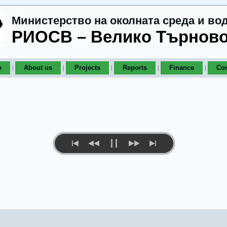
Министерство на околната среда и во
РИОСВ – Велико Търнов
e
About us
Projects
Reports
Finance
Con