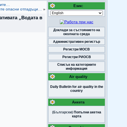
лите…
Език:
ните опасни отпадъци…
»
ативата „Водата в
Доклади за състоянието на
околната среда
Административен регистър
Регистри МОСВ
Регистри РИОСВ
Списък на категориите
информация
Air quality
Daily Bulletin for air quality in the
country
Анкета
(Български)
Попълни акетна
карта