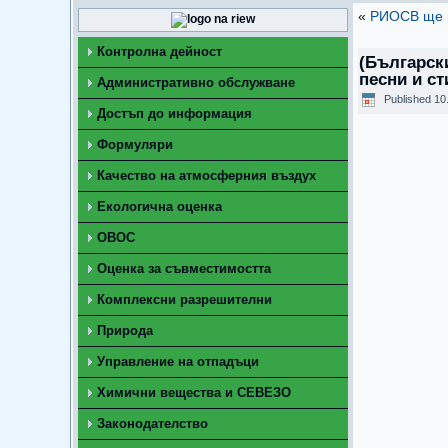
«
РИОСВ ще и
Контролна дейност
(Българск
песни и ст
Административно обслужване
Published
10
Достъп до информация
Формуляри
Качество на атмосферния въздух
Екологична оценка
ОВОС
Оценка за съвместимостта
Комплексни разрешителни
Природа
Управление на отпадъци
Химични вещества и СЕВЕЗО
Законодателство