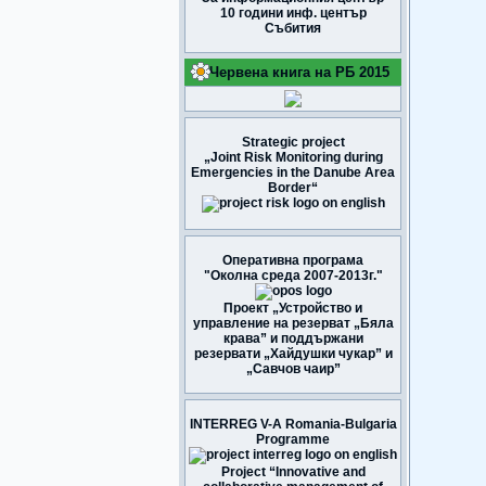
10 години инф. център
Събития
Червена книга на РБ 2015
Strategic project
„Joint Risk Monitoring during
Emergencies in the Danube Area
Border“
Оперативна програма
"Околна среда 2007-2013г."
Проект „Устройство и
управление на резерват „Бяла
крава” и поддържани
резервати „Хайдушки чукар” и
„Савчов чаир”
INTERREG V-A Romania-Bulgaria
Programme
Project “Innovative and