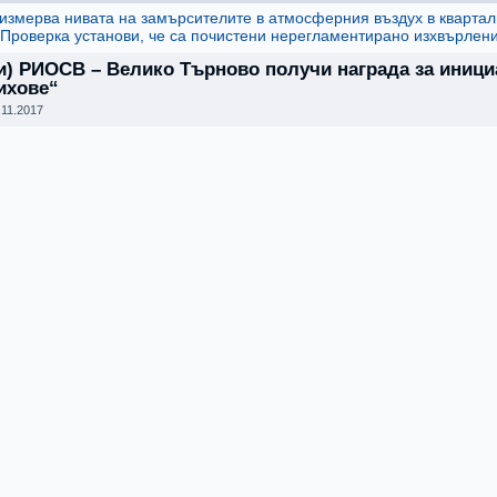
змерва нивата на замърсителите в атмосферния въздух в кварта
Проверка установи, че са почистени нерегламентирано изхвърле
и) РИОСВ – Велико Търново получи награда за иници
ихове“
.11.2017