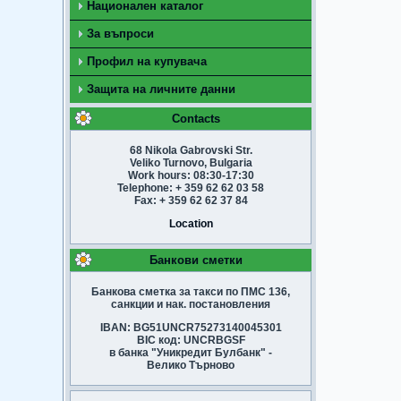
Национален каталог
За въпроси
Профил на купувача
Защита на личните данни
Contacts
68 Nikola Gabrovski Str.
Veliko Turnovo, Bulgaria
Work hours: 08:30-17:30
Telephone: + 359 62 62 03 58
Fax: + 359 62 62 37 84
Location
Банкови сметки
Банкова сметка за такси по ПМС 136,
санкции и нак. постановления
IBAN: BG51UNCR75273140045301
BIC код: UNCRBGSF
в банка "Уникредит Булбанк" -
Велико Търново