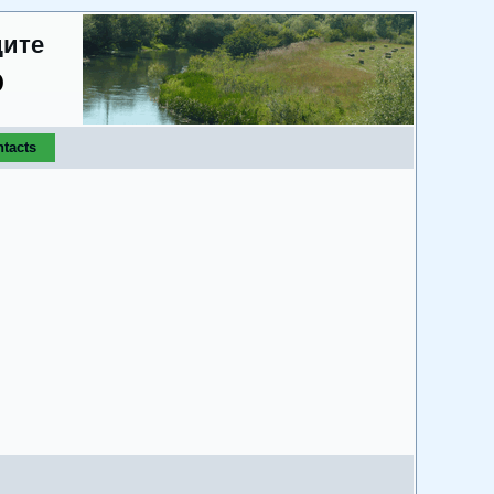
дите
о
tacts