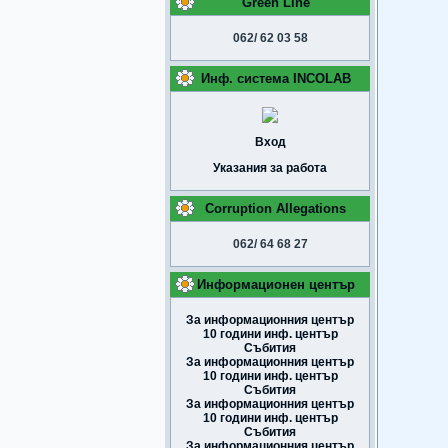
Green Line
062/ 62 03 58
Инф. система INCOLAB
Вход
Указания за работа
Corruption Allegations
062/ 64 68 27
Информационен център
За информационния център
10 години инф. център
Събития
За информационния център
10 години инф. център
Събития
За информационния център
10 години инф. център
Събития
За информационния център