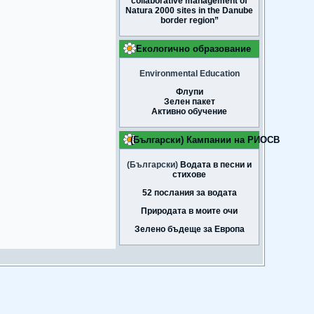
collaborative management of
Natura 2000 sites in the Danube
border region”
Екологично образование
Environmental Education
Флупи
Зелен пакет
Активно обучение
(Български) Кампании на РИОСВ
(Български)
Водата в песни и
стихове
52 послания за водата
Природата в моите очи
Зелено бъдеще за Европа