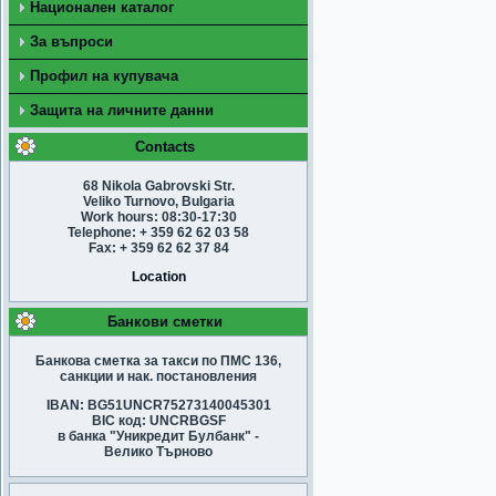
Национален каталог
За въпроси
Профил на купувача
Защита на личните данни
Contacts
68 Nikola Gabrovski Str.
Veliko Turnovo, Bulgaria
Work hours: 08:30-17:30
Telephone: + 359 62 62 03 58
Fax: + 359 62 62 37 84
Location
Банкови сметки
Банкова сметка за такси по ПМС 136,
санкции и нак. постановления
IBAN: BG51UNCR75273140045301
BIC код: UNCRBGSF
в банка "Уникредит Булбанк" -
Велико Търново