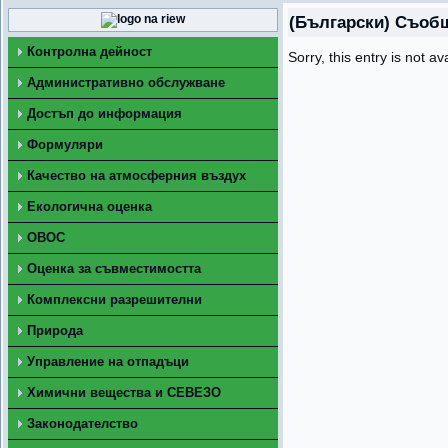
(Български) Съобщ
Контролна дейност
Sorry, this entry is not av
Административно обслужване
Достъп до информация
Формуляри
Качество на атмосферния въздух
Екологична оценка
ОВОС
Оценка за съвместимостта
Комплексни разрешителни
Природа
Управление на отпадъци
Химични вещества и СЕВЕЗО
Законодателство