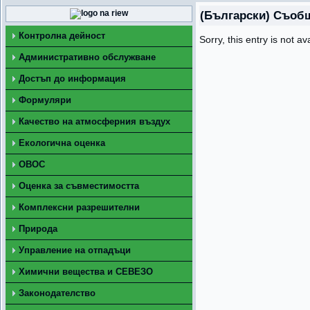
(Български) Съобщ
Контролна дейност
Sorry, this entry is not av
Административно обслужване
Достъп до информация
Формуляри
Качество на атмосферния въздух
Екологична оценка
ОВОС
Оценка за съвместимостта
Комплексни разрешителни
Природа
Управление на отпадъци
Химични вещества и СЕВЕЗО
Законодателство