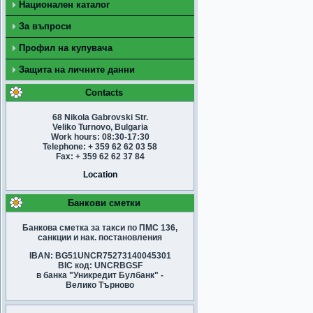
Национален каталог
За въпроси
Профил на купувача
Защита на личните данни
Contacts
68 Nikola Gabrovski Str.
Veliko Turnovo, Bulgaria
Work hours: 08:30-17:30
Telephone: + 359 62 62 03 58
Fax: + 359 62 62 37 84
Location
Банкови сметки
Банкова сметка за такси по ПМС 136,
санкции и нак. постановления
IBAN: BG51UNCR75273140045301
BIC код: UNCRBGSF
в банка "Уникредит Булбанк" -
Велико Търново