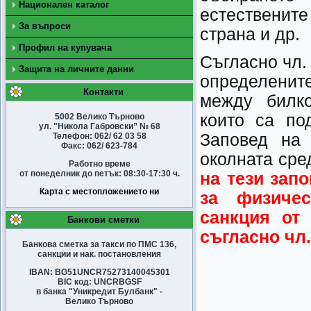
Национален каталог
естественит
За въпроси
страна и др.
Профил на купувача
Съгласно чл. 
Защита на личните данни
определенит
Контакти
между билко
които са по
5002 Велико Търново
ул. "Никола Габровски” № 68
Заповед на 
Телефон: 062/ 62 03 58
Факс: 062/ 623-784
околната сре
Работно време
от понеделник до петък: 08:30-17:30 ч.
на тези запо
Карта с местопложението ни
за физичес
санкция от
Банкови сметки
съгласно чл.
Банкова сметка за такси по ПМС 136,
санкции и нак. постановления
IBAN: BG51UNCR75273140045301
BIC код: UNCRBGSF
в банка "Уникредит Булбанк" -
Велико Търново