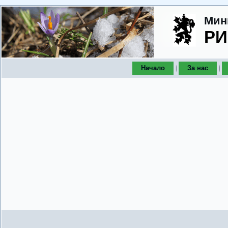
Мин
РИ
Начало
За нас