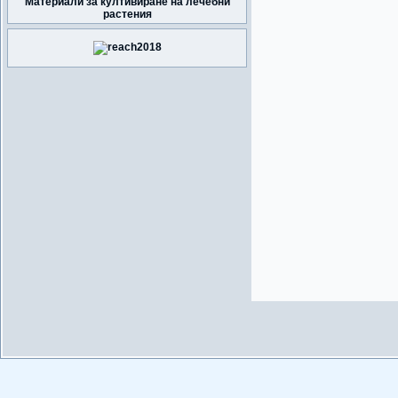
Материали за култивиране на лечебни
растения