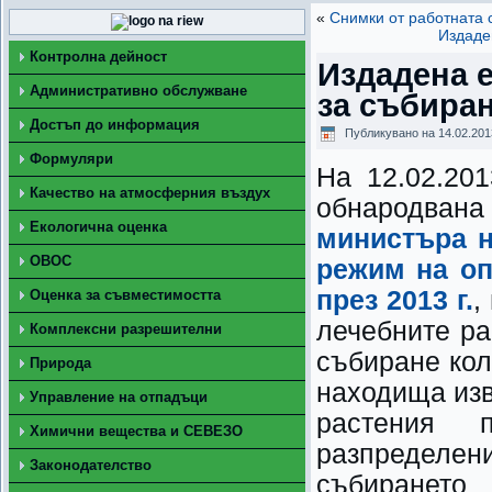
«
Снимки от работната 
Издаде
Контролна дейност
Издадена е
Административно обслужване
за събиран
Достъп до информация
Публикувано на
14.02.201
Формуляри
На 12.02.201
Качество на атмосферния въздух
обнародван
Екологична оценка
министъра н
ОВОС
режим на оп
през 2013 г.
,
Оценка за съвместимостта
лечебните ра
Комплексни разрешителни
събиране коли
Природа
находища изв
Управление на отпадъци
растения 
Химични вещества и СЕВЕЗО
разпределени
Законодателство
събирането