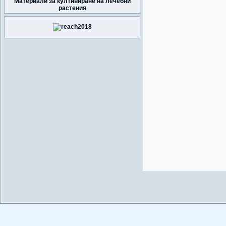
Материали за култивиране на лечебни
растения