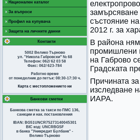
електропрово
Национален каталог
замърсяване 
За въпроси
състояние на
Профил на купувача
2012 г. за ха
Защита на личните данни
В района ням
Контакти
промишлени и
5002 Велико Търново
ул. "Никола Габровски” № 68
на Габрово с
Телефон: 062/ 62 03 58
Факс: 062/ 623-784
Градската пр
Работно време
от понеделник до петък: 08:30-17:30 ч.
Причината за
Карта с местопложението ни
изследване н
ИАРА.
Банкови сметки
Банкова сметка за такси по ПМС 136,
санкции и нак. постановления
IBAN: BG51UNCR75273140045301
BIC код: UNCRBGSF
в банка "Уникредит Булбанк" -
Велико Търново