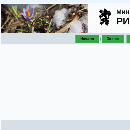
Мин
РИ
Начало
За нас