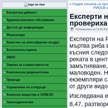
«
Седем сигнала са пр
РИОСВ п
Контролна дейност
Експерти 
Административно обслужване
провериха 
Достъп до информация
Публикувано на
13.06.201
Формуляри
Експерти на 
Качество на атмосферния въздух
мъртва риба 
Екологична оценка
късния следо
ОВОС
реката в цент
замътняване,
Оценка за съвместимостта
маловоден. Н
Комплексни разрешителни
екземпляри с
Природа
от други видо
Управление на отпадъци
Изследвана е
Химични вещества и СЕВЕЗО
Законодателство
8,47, разтво