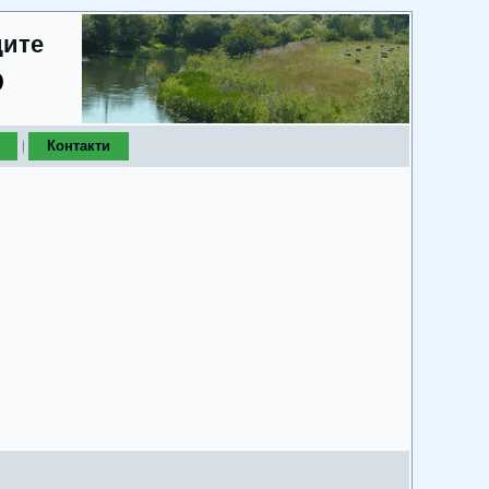
дите
о
Контакти