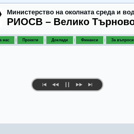
Министерство на околната среда и во
РИОСВ – Велико Търнов
а нас
Проекти
Доклади
Финанси
За въпроси