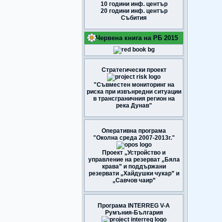
10 години инф. център
20 години инф. център
Събития
Червена книга на РБ 2015
Стратегически проект
"Съвместен мониторинг на
риска при извънредни ситуации
в трансграничния регион на
река Дунав"
Оперативна програма
"Околна среда 2007-2013г."
Проект „Устройство и
управление на резерват „Бяла
крава” и поддържани
резервати „Хайдушки чукар” и
„Савчов чаир”
Програма INTERREG V-A
Румъния-България