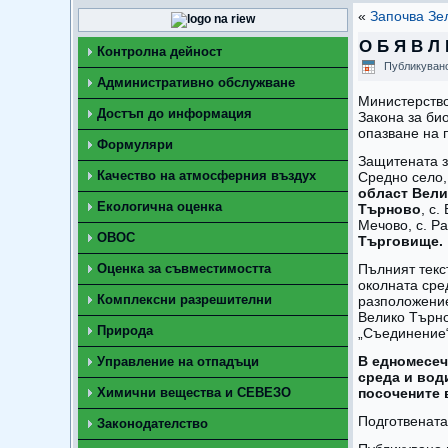
«
Започва Зе
О Б Я В Л 
Контролна дейност
Публикуван
Административно обслужване
Министерство
Достъп до информация
Закона за би
опазване на 
Формуляри
Защитената з
Качество на атмосферния въздух
Средно село
област Вел
Екологична оценка
Търново
, с
Мечово, с. Ра
ОВОС
Търговище.
Оценка за съвместимостта
Пълният текс
околната сре
Комплексни разрешителни
разположение
Велико Търно
Природа
„Съединение“,
В едномесеч
Управление на отпадъци
среда и вод
Химични вещества и СЕВЕЗО
посочените 
Подготвенат
Законодателство